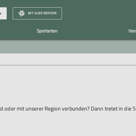
MITGLIED WERDEN
n
Sportarten
Ver
Team
Galerie/Berichte
Mountainbike
Mitgliedschaft
Vorstand
Mitglied werden
Übungsleiter
Vorteile
Helfer
Beiträge
Material
Gast oder mit unserer Region verbunden? Dann tretet in die 