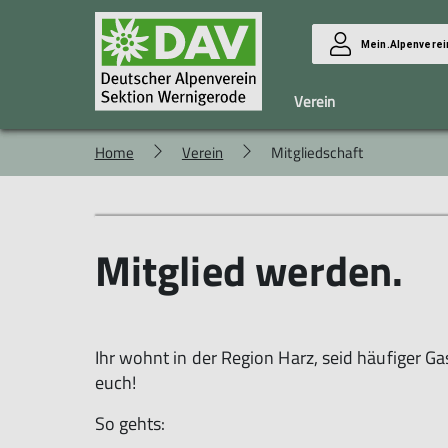
Mein.Alpenverei
Verein
Home
Verein
Mitgliedschaft
Sektion
Klettern
Preise/Bedingungen
Ziele
Trainingszeiten / -gruppen
DAV-Verhaltenkodex
Schnupperklettern
Mitglied werden.
Satzung
Trainingsorte
Gewaltschutzkonzept
Übungsleiter
Ihr wohnt in der Region Harz, seid häufiger 
euch!
So gehts: