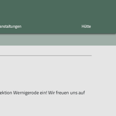
anstaltungen
Hütte
Buchungsanfrage
Unsere Kanäle
Wandern
Webseite
Instagram - Facebook
WhatsApp Community
Sektion Wernigerode ein! Wir freuen uns auf