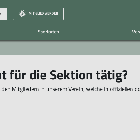
MITGLIED WERDEN
n
Sportarten
Ver
Team
Galerie/Berichte
Mountainbike
Mitgliedschaft
Vorstand
Mitglied werden
 für die Sektion tätig?
Übungsleiter
Vorteile
Helfer
Beiträge
Material
den Mitgliedern in unserem Verein, welche in offiziellen 