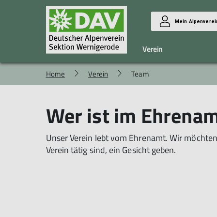
Mein.Alpenverei
Verein
Home
Verein
Team
Sektion
Klettern
Preise/Bedingungen
Ziele
Trainingszeiten / -gruppen
Wer ist im Ehrenamt
DAV-Verhaltenkodex
Schnupperklettern
Satzung
Trainingsorte
Gewaltschutzkonzept
Übungsleiter
Unser Verein lebt vom Ehrenamt. Wir möchten 
Verein tätig sind, ein Gesicht geben.