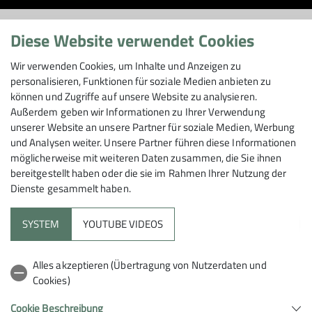
Alles neu! - Unsere
Diese Website verwendet Cookies
neue Webseite ist auf
Wir verwenden Cookies, um Inhalte und Anzeigen zu
personalisieren, Funktionen für soziale Medien anbieten zu
können und Zugriffe auf unsere Website zu analysieren.
Sendung
Außerdem geben wir Informationen zu Ihrer Verwendung
unserer Website an unsere Partner für soziale Medien, Werbung
und Analysen weiter. Unsere Partner führen diese Informationen
möglicherweise mit weiteren Daten zusammen, die Sie ihnen
bereitgestellt haben oder die sie im Rahmen Ihrer Nutzung der
01.02.2023
Dienste gesammelt haben.
News aus der Sektion
SYSTEM
YOUTUBE VIDEOS
Einmal runderneuert im neuen Jahr. Wir heißen alle
Alles akzeptieren (Übertragung von Nutzerdaten und
Vereinsmitglieder und alle Gäste auf unserer neuen
Cookies)
Webseite willkommen. Schaut euch gerne um. Wir
wollen natürlich auch lieber raus gehen oder in die
Cookie Beschreibung