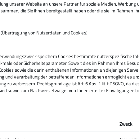
ng unserer Website an unsere Partner für soziale Medien, Werbung un
Christine Marie von der Ohe
sammen, die Sie ihnen bereitgestellt haben oder die sie im Rahmen I
christine-marie.von-der-
ohe@dav-wr.de
n (Übertragung von Nutzerdaten und Cookies)
erwendungszweck speichern Cookies bestimmte nutzerspezifische Info
kmale oder Sicherheitsparameter. Soweit dies im Rahmen Ihres Besuchs
Cookies sowie die darin enthaltenen Informationen an diejenigen Serve
g und Verarbeitung der betreffenden Informationen ermöglicht es uns,
ng zu verbessern. Rechtsgrundlage ist Art. 6 Abs. 1 lit. f DSGVO, da di
sind sowie zum Nachweis etwaiger von Ihnen erteilter Einwilligungen b
Zweck