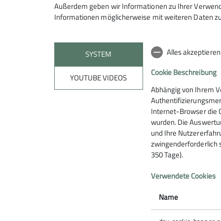
Außerdem geben wir Informationen zu Ihrer Verwendu
Ilja Schicker
Informationen möglicherweise mit weiteren Daten zu
ilja.schicker@dav-wr.de
Alles akzeptiere
SYSTEM
Cookie Beschreibung
YOUTUBE VIDEOS
Abhängig von Ihrem V
Authentifizierungsmer
Internet-Browser die 
wurden. Die Auswertun
und Ihre Nutzererfahru
zwingenderforderlich 
350 Tage).
Verwendete Cookies
Name