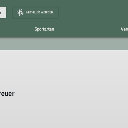
MITGLIED WERDEN
n
Sportarten
Ver
Team
Galerie/Berichte
Mountainbike
Mitgliedschaft
Vorstand
Mitglied werden
Übungsleiter
Vorteile
Helfer
Beiträge
Material
reuer