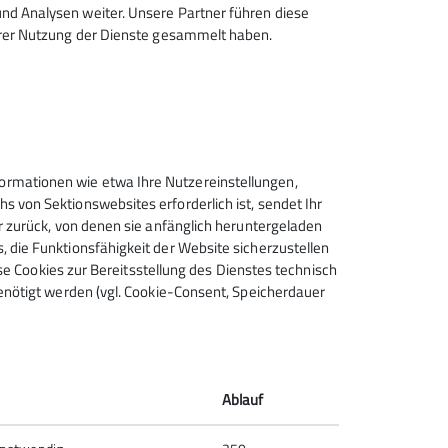
d Analysen weiter. Unsere Partner führen diese
hrer Nutzung der Dienste gesammelt haben.
rmationen wie etwa Ihre Nutzereinstellungen,
 von Sektionswebsites erforderlich ist, sendet Ihr
r zurück, von denen sie anfänglich heruntergeladen
 die Funktionsfähigkeit der Website sicherzustellen
Sektion Wernigerode des
ese Cookies zur Bereitsstellung des Dienstes technisch
enötigt werden (vgl. Cookie-Consent, Speicherdauer
Deutschen Alpenvereins e.V.
Dornbergsweg 22
38855 Wernigerode
Telefon +493945551546
Ablauf
Kontakt