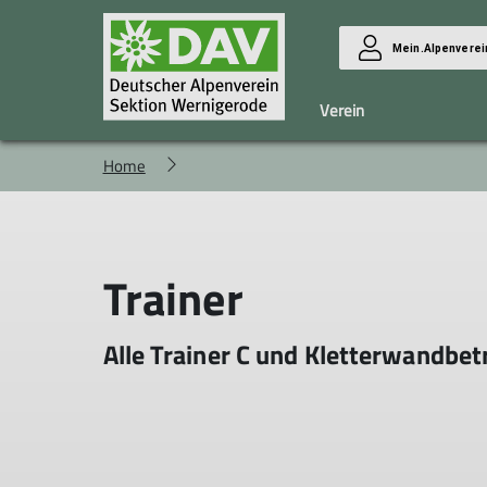
Mein.Alpenverei
Verein
Home
Sektion
Klettern
Preise/Bedingungen
Ziele
Trainingszeiten / -gruppen
DAV-Verhaltenkodex
Schnupperklettern
Trainer
Satzung
Trainingsorte
Gewaltschutzkonzept
Übungsleiter
Alle Trainer C und Kletterwandbet